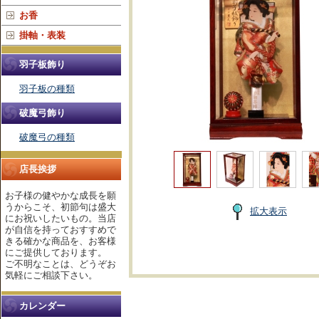
お香
掛軸・表装
羽子板飾り
羽子板の種類
破魔弓飾り
破魔弓の種類
店長挨拶
お子様の健やかな成長を願
うからこそ、初節句は盛大
拡大表示
にお祝いしたいもの。当店
が自信を持っておすすめで
きる確かな商品を、お客様
にご提供しております。
ご不明なことは、どうぞお
気軽にご相談下さい。
カレンダー