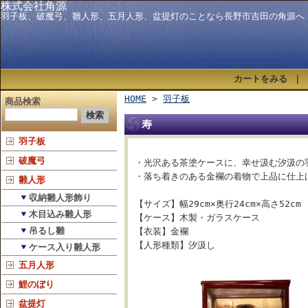
株式会社角源
羽子板、破魔弓、雛人形、五月人形、盆提灯のことなら長野市吉田の角源へ
カートをみる
｜
HOME
>
羽子板
商品検索
寿
羽子板
破魔弓
・光沢ある茶塗ケースに、幸せ汲む汐汲の
・落ち着きのある金襴の着物で上品に仕上
雛人形
収納雛人形飾り
【サイズ】幅29cm×奥行24cm×高さ52cm
木目込み雛人形
【ケース】木製・ガラスケース
吊るし雛
【衣装】金襴
【人形種類】汐汲し
ケース入り雛人形
五月人形
鯉のぼり
盆提灯